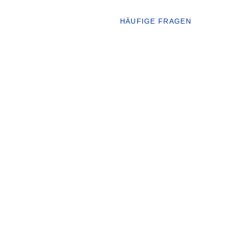
INKLASSEN
ÜBER UNS
HÄUFIGE FRAGEN
BL
G GESTELLTE FRAGEN
Home
Häufige Fragen