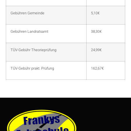
Gebühren Gemeinde
5,10€
Gebühren Landratsamt
38,30€
TÜV-Gebühr Theorieprüfung
24,99€
TÜV-Gebühr prakt. Prüfung
162,67€